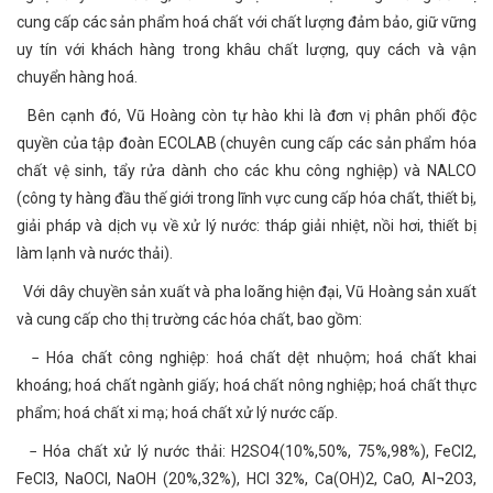
cung cấp các sản phẩm hoá chất với chất lượng đảm bảo, giữ vững
uy tín với khách hàng trong khâu chất lượng, quy cách và vận
chuyển hàng hoá.
Bên cạnh đó, Vũ Hoàng còn tự hào khi là đơn vị phân phối độc
quyền của tập đoàn ECOLAB (chuyên cung cấp các sản phẩm hóa
chất vệ sinh, tẩy rửa dành cho các khu công nghiệp) và NALCO
(công ty hàng đầu thế giới trong lĩnh vực cung cấp hóa chất, thiết bị,
giải pháp và dịch vụ về xử lý nước: tháp giải nhiệt, nồi hơi, thiết bị
làm lạnh và nước thải).
Với dây chuyền sản xuất và pha loãng hiện đại, Vũ Hoàng sản xuất
và cung cấp cho thị trường các hóa chất, bao gồm:
− Hóa chất công nghiệp: hoá chất dệt nhuộm; hoá chất khai
khoáng; hoá chất ngành giấy; hoá chất nông nghiệp; hoá chất thực
phẩm; hoá chất xi mạ; hoá chất xử lý nước cấp.
− Hóa chất xử lý nước thải: H2SO4(10%,50%, 75%,98%), FeCl2,
FeCl3, NaOCl, NaOH (20%,32%), HCl 32%, Ca(OH)2, CaO, Al¬2O3,