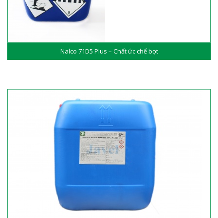
Nalco 71D5 Plus – Chất ức chế bọt