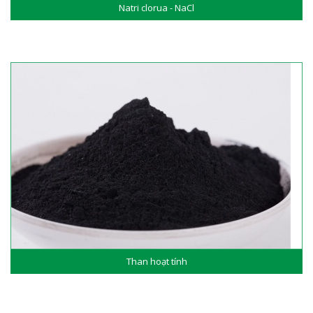
Natri clorua - NaCl
Than hoạt tính