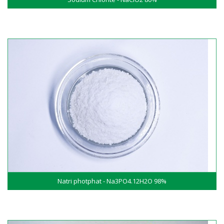
Natri photphat - Na3PO4.12H2O 98%