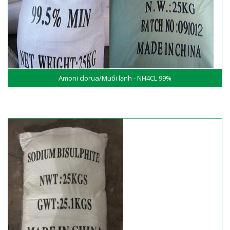
Amoni clorua/Muối lạnh - NH4CL 99%