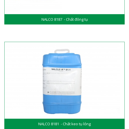
NALCO 8187 - Chất đông tụ
NALCO 8181 - Chất keo tụ lỏng