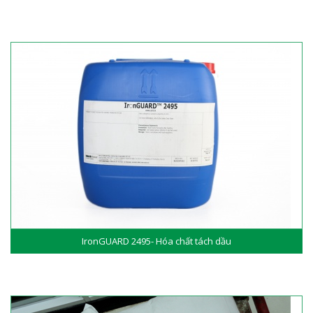
IronGUARD 2495- Hóa chất tách dầu