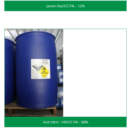
Javen NaOCl 5% - 12%
Axit nitric - HNO3 5% - 68%