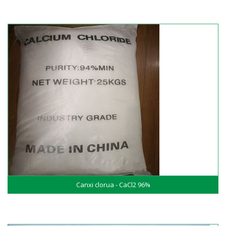
Canxi clorua - CaCl2 96%