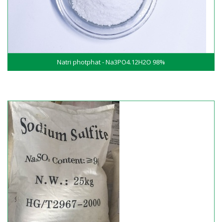
Natri photphat - Na3PO4.12H2O 98%