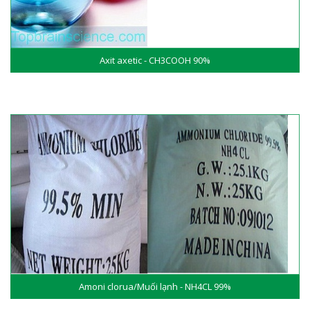
Axit axetic - CH3COOH 90%
Amoni clorua/Muối lạnh - NH4CL 99%