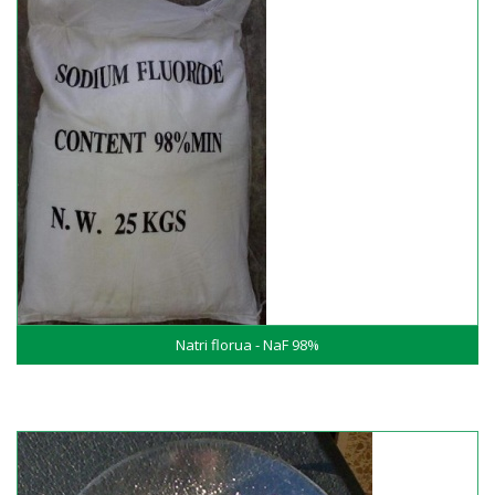
Natri florua - NaF 98%