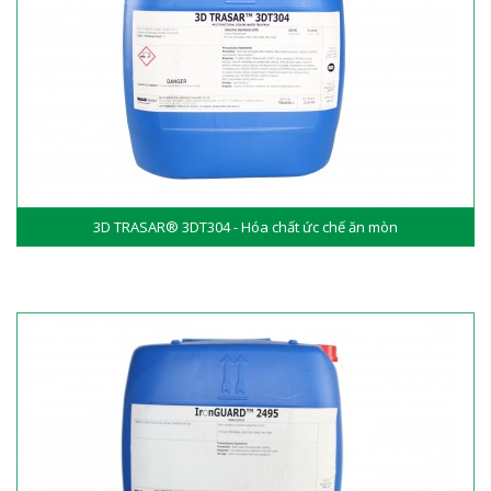
3D TRASAR® 3DT304 - Hóa chất ức chế ăn mòn