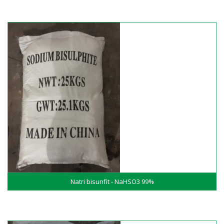
Natri bisunfit - NaHSO3 99%