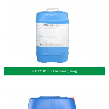
NALCO 8181 - Chất keo tụ lỏng