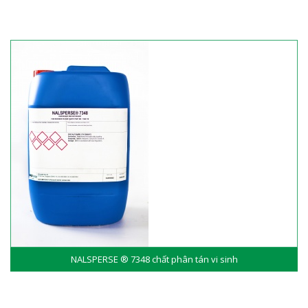
NALSPERSE ® 7348 chất phân tán vi sinh