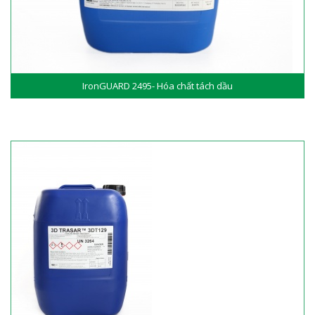
IronGUARD 2495- Hóa chất tách dầu