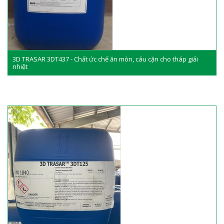
3D TRASAR 3DT437 - Chất ức chế ăn mòn, cáu cặn cho tháp giải
nhiệt